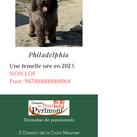
Philadelphia
Une femelle née en 2023.
NON LOF
Puce: 947000000860064
Domaine de
passionnés
2 Chemin de la Croix Meunier